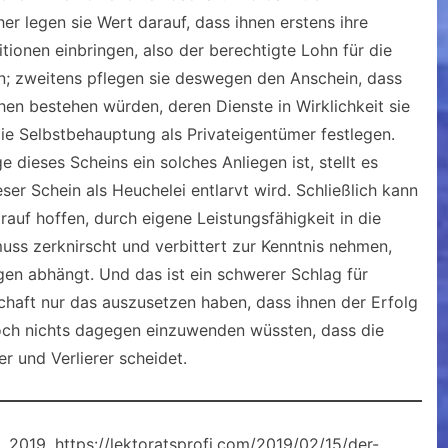
r legen sie Wert darauf, dass ihnen erstens ihre
ionen einbringen, also der berechtigte Lohn für die
en; zweitens pflegen sie deswegen den Anschein, dass
hen bestehen würden, deren Dienste in Wirklichkeit sie
ie Selbstbehauptung als Privateigentümer festlegen.
e dieses Scheins ein solches Anliegen ist, stellt es
er Schein als Heuchelei entlarvt wird. Schließlich kann
auf hoffen, durch eigene Leistungsfähigkeit in die
ss zerknirscht und verbittert zur Kenntnis nehmen,
en abhängt. Und das ist ein schwerer Schlag für
schaft nur das auszusetzen haben, dass ihnen der Erfolg
doch nichts dagegen einzuwenden wüssten, dass die
r und Verlierer scheidet.
 2019, https://lektoratsprofi.com/2019/02/15/der-