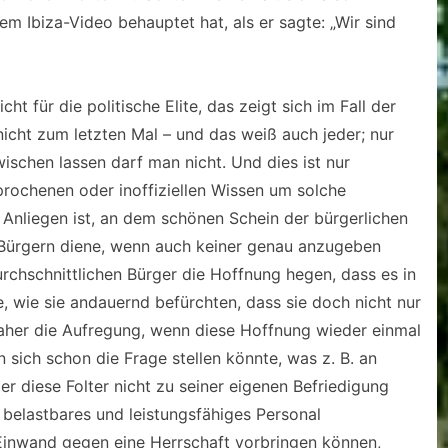
m Ibiza-Video behauptet hat, als er sagte: „Wir sind
cht für die politische Elite, das zeigt sich im Fall der
cht zum letzten Mal – und das weiß auch jeder; nur
ischen lassen darf man nicht. Und dies ist nur
rochenen oder inoffiziellen Wissen um solche
 Anliegen ist, an dem schönen Schein der bürgerlichen
n Bürgern diene, wenn auch keiner genau anzugeben
urchschnittlichen Bürger die Hoffnung hegen, dass es in
, wie sie andauernd befürchten, dass sie doch nicht nur
daher die Aufregung, wenn diese Hoffnung wieder einmal
sich schon die Frage stellen könnte, was z. B. an
er diese Folter nicht zu seiner eigenen Befriedigung
 belastbares und leistungsfähiges Personal
Einwand gegen eine Herrschaft vorbringen können,