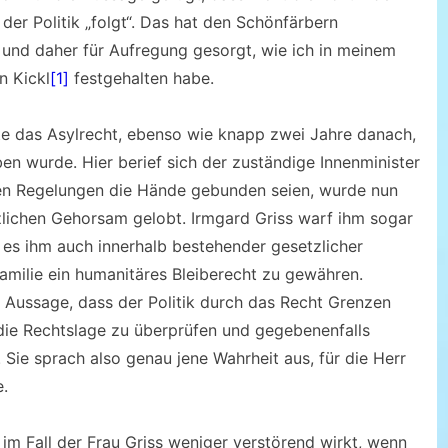
der Politik „folgt“. Das hat den Schönfärbern
n und daher für Aufregung gesorgt, wie ich in meinem
n Kickl
[1]
festgehalten habe.
te das Asylrecht, ebenso wie knapp zwei Jahre danach,
en wurde. Hier berief sich der zuständige Innenminister
hen Regelungen die Hände gebunden seien, wurde nun
tzlichen Gehorsam gelobt. Irmgard Griss warf ihm sogar
 es ihm auch innerhalb bestehender gesetzlicher
milie ein humanitäres Bleiberecht zu gewähren.
 Aussage, dass der Politik durch das Recht Grenzen
s die Rechtslage zu überprüfen und gegebenenfalls
. Sie sprach also genau jene Wahrheit aus, für die Herr
e.
im Fall der Frau Griss weniger verstörend wirkt, wenn