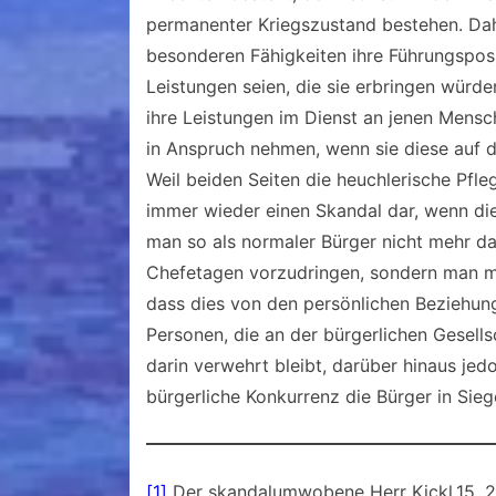
permanenter Kriegszustand bestehen. Dahe
besonderen Fähigkeiten ihre Führungsposit
Leistungen seien, die sie erbringen würd
ihre Leistungen im Dienst an jenen Mensc
in Anspruch nehmen, wenn sie diese auf d
Weil beiden Seiten die heuchlerische Pfleg
immer wieder einen Skandal dar, wenn dies
man so als normaler Bürger nicht mehr dar
Chefetagen vorzudringen, sondern man mu
dass dies von den persönlichen Beziehung
Personen, die an der bürgerlichen Gesell
darin verwehrt bleibt, darüber hinaus je
bürgerliche Konkurrenz die Bürger in Siege
[1]
Der skandalumwobene Herr Kickl,15. 2.