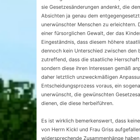
sie Gesetzesänderungen andenkt, die dem
Absichten ja genau dem entgegengesetzte
unerwünschter Menschen zu erleichtern. 
einer fürsorglichen Gewalt, der das Kinde
Eingeständnis, dass diesem höhere staatl
dennoch kein Unterschied zwischen den b
zutreffend, dass die staatliche Herrschaft 
sondern diese ihren Interessen gemäß anp
daher letztlich unzweckmäßigen Anpassu
Entscheidungsprozess voraus, ein sogenann
unerwünscht, die gewünschten Gesetzesan
dienen, die diese herbeiführen.
Es ist wirklich bemerkenswert, dass kein
von Herrn Kickl und Frau Griss aufgefalle
widersprechende Zusammenhänge haben es