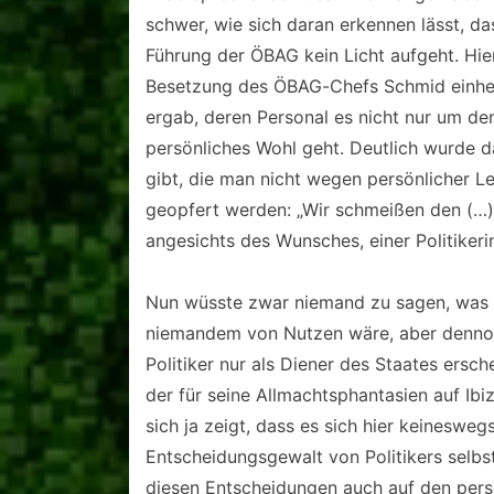
schwer, wie sich daran erkennen lässt, da
Führung der ÖBAG kein Licht aufgeht. Hie
Besetzung des ÖBAG-Chefs Schmid einherg
ergab, deren Personal es nicht nur um de
persönliches Wohl geht. Deutlich wurde 
gibt, die man nicht wegen persönlicher L
geopfert werden: „Wir schmeißen den (…) r
angesichts des Wunsches, einer Politiker
Nun wüsste zwar niemand zu sagen, was d
niemandem von Nutzen wäre, aber dennoch
Politiker nur als Diener des Staates ersc
der für seine Allmachtsphantasien auf Ibiz
sich ja zeigt, dass es sich hier keineswe
Entscheidungsgewalt von Politikers selbs
diesen Entscheidungen auch auf den persön